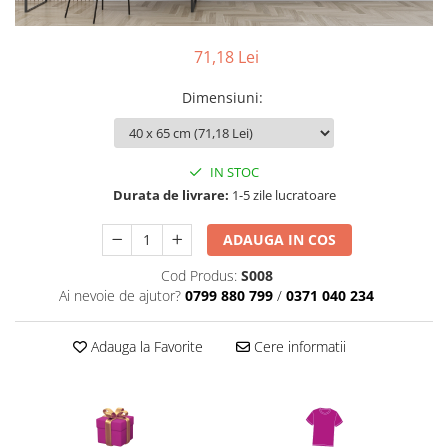
Pereti textili
Suspendate
71,18 Lei
Totem-uri
Dimensiuni
:
Green Screen
Lightbox
Accesorii
IN STOC
Arcade
Durata de livrare:
1-5 zile lucratoare
Deskuri
ADAUGA IN COS
Pereti
Mobilier portabil
Cod Produs:
S008
Ai nevoie de ajutor?
0799 880 799
/
0371 040 234
Accesorii
Mese
Adauga la Favorite
Cere informatii
Scaune
Outdoor
Accesorii
Corturi Pliabile