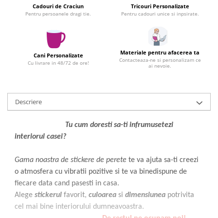
Infoboard
Cadouri de Craciun
Tricouri Personalizate
Pentru persoanele dragi tie.
Pentru cadouri unice si inpsirate.
Steaguri
Standuri expozitionale
Standuri Mari
Materiale pentru afacerea ta
Cani Personalizate
Standuri Medii
Contacteaza-ne si personalizam ce
Cu livrare in 48/72 de ore!
ai nevoie.
Standuri Mici
Standuri XL
Descriere
Tu cum doresti sa-ti infrumusetezi
interiorul casei?
Gama noastra de stickere de perete
te va ajuta sa-ti creezi
o atmosfera cu vibratii pozitive si te va binedispune de
fiecare data cand pasesti in casa.
Alege
stickerul
favorit,
culoarea
si
dimensiunea
potrivita
cel mai bine interiorului dumneavoastra.