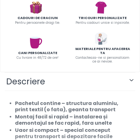
Infoboard
Steaguri
CADOURI DE CRACIUN
TRICOURI PERSONALIZATE
Standuri expozitionale
Pentru persoanele dragi tie.
Pentru cadouri unice si inpsirate.
Standuri Mari
Standuri Medii
Standuri Mici
MATERIALE PENTRU AFACEREA
CANI PERSONALIZATE
TA
Standuri XL
Cu livrare in 48/72 de ore!
Contacteaza-ne si personalizam
ce ai nevoie.
Descriere
Pachetul contine
– structura aluminiu,
print textil (o fata), geanta transport
Montaj facil si rapid
– instalarea și
demontajul se fac rapid, fara unelte
Uaor si compact
– special conceput
pentru transport si depozitare facile