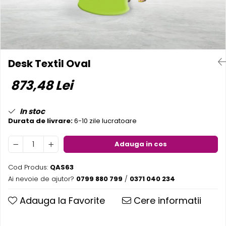
Pereti textili
Suspendate
Totem-uri
Green Screen
Desk Textil Oval
Lightbox
873,48 Lei
Accesorii
Arcade
Deskuri
In stoc
Durata de livrare:
6-10 zile lucratoare
Pereti
Mobilier portabil
Adauga in cos
Accesorii
Mese
Cod Produs:
QAS63
Scaune
Ai nevoie de ajutor?
0799 880 799
/
0371 040 234
Outdoor
Adauga la Favorite
Cere informatii
Accesorii
Corturi Pliabile