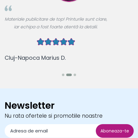
A
Materiale publicitare de top! Printurile sunt clare,
u
iar echipa a fost foarte atentă la detalii.
Cluj-Napoca Marius D.
B
Newsletter
Nu rata ofertele si promotiile noastre