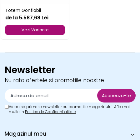
Pereti textili
Totem Gonflabil
Suspendate
de la 5.587,68 Lei
Totem-uri
Vezi Variante
Green Screen
Lightbox
Accesorii
Arcade
Newsletter
Deskuri
Pereti
Nu rata ofertele si promotiile noastre
Mobilier portabil
Accesorii
Mese
Vreau sa primesc newsletter cu promotiile magazinului. Afla mai
Scaune
multe in
Politica de Confidentialitate
Outdoor
Accesorii
Magazinul meu
Corturi Pliabile