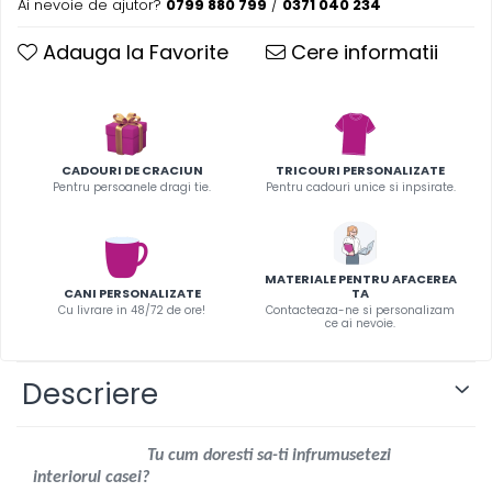
Ai nevoie de ajutor?
0799 880 799
/
0371 040 234
Infoboard
Steaguri
Adauga la Favorite
Cere informatii
Standuri expozitionale
Standuri Mari
Standuri Medii
Standuri Mici
CADOURI DE CRACIUN
TRICOURI PERSONALIZATE
Standuri XL
Pentru persoanele dragi tie.
Pentru cadouri unice si inpsirate.
MATERIALE PENTRU AFACEREA
CANI PERSONALIZATE
TA
Cu livrare in 48/72 de ore!
Contacteaza-ne si personalizam
ce ai nevoie.
Descriere
Tu cum doresti sa-ti infrumusetezi
interiorul casei?