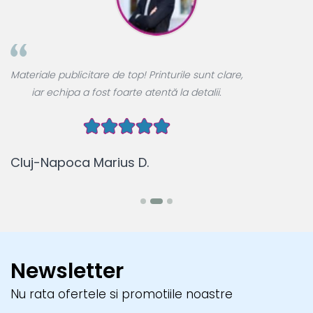
A
Materiale publicitare de top! Printurile sunt clare,
u
iar echipa a fost foarte atentă la detalii.
Cluj-Napoca Marius D.
B
Newsletter
Nu rata ofertele si promotiile noastre