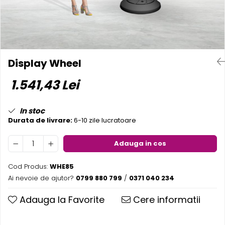
Pereti textili
Suspendate
Totem-uri
Green Screen
Display Wheel
Lightbox
1.541,43 Lei
Accesorii
Arcade
Deskuri
In stoc
Durata de livrare:
6-10 zile lucratoare
Pereti
Mobilier portabil
Adauga in cos
Accesorii
Mese
Cod Produs:
WHE85
Scaune
Ai nevoie de ajutor?
0799 880 799
/
0371 040 234
Outdoor
Adauga la Favorite
Cere informatii
Accesorii
Corturi Pliabile