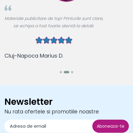
A
Materiale publicitare de top! Printurile sunt clare,
u
iar echipa a fost foarte atentă la detalii.
Cluj-Napoca Marius D.
B
Newsletter
Nu rata ofertele si promotiile noastre