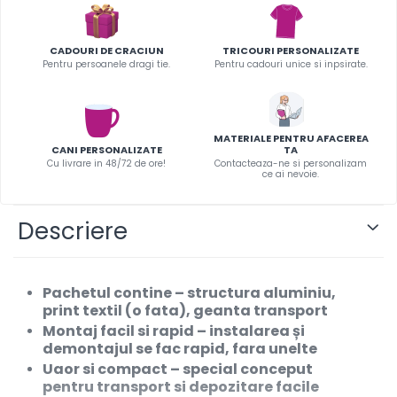
Infoboard
Steaguri
CADOURI DE CRACIUN
TRICOURI PERSONALIZATE
Standuri expozitionale
Pentru persoanele dragi tie.
Pentru cadouri unice si inpsirate.
Standuri Mari
Standuri Medii
Standuri Mici
MATERIALE PENTRU AFACEREA
CANI PERSONALIZATE
TA
Standuri XL
Cu livrare in 48/72 de ore!
Contacteaza-ne si personalizam
ce ai nevoie.
Descriere
Pachetul contine
– structura aluminiu,
print textil (o fata), geanta transport
Montaj facil si rapid
– instalarea și
demontajul se fac rapid, fara unelte
Uaor si compact
– special conceput
pentru transport si depozitare facile