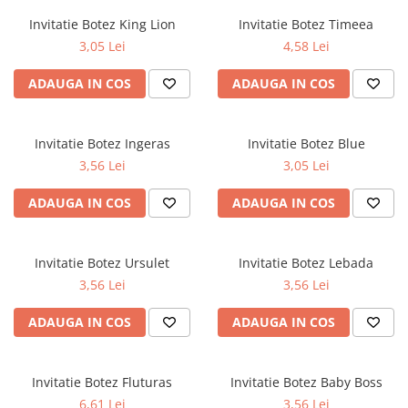
Pereti textili
Invitatie Botez King Lion
Invitatie Botez Timeea
Suspendate
3,05 Lei
4,58 Lei
Totem-uri
ADAUGA IN COS
ADAUGA IN COS
Green Screen
Lightbox
Invitatie Botez Ingeras
Invitatie Botez Blue
Accesorii
3,56 Lei
3,05 Lei
Arcade
Deskuri
ADAUGA IN COS
ADAUGA IN COS
Pereti
Mobilier portabil
Invitatie Botez Ursulet
Invitatie Botez Lebada
Accesorii
3,56 Lei
3,56 Lei
Mese
Scaune
ADAUGA IN COS
ADAUGA IN COS
Outdoor
Accesorii
Invitatie Botez Fluturas
Invitatie Botez Baby Boss
Corturi Pliabile
6,61 Lei
3,56 Lei