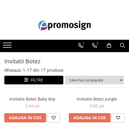
Pentru tine
Pentru afacerea ta
Colecția de Crăciun
Decor și Cămin
Evenimente Speciale
Cani personalizate
Carti de vizita
Calendare personalizate
Stickere de perete
Invitatii Botez
Tricouri personalizate
Pliante
Cani personalizate
Tablouri cu Licheni stabilizati si
Invitatii Nunti
Muschi
1
2
Barbati
Flyere
Perne personalizate
Cuplu
Roll-up
Tricouri personalizate
Invitatii Botez
Dama
Decoratiuni PVC
Familie
Afiseaza:
1-
17
din
17
produse
Air
FILTRE
Corturi gonflabile
Porti
Totem-uri
Invitatie Botez Baby Boy
Invitatie Botez Jungle
Click
2,54 Lei
3,05 Lei
Accesorii
ADAUGA IN COS
ADAUGA IN COS
Arcade
Deskuri textile