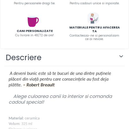
Infoboard
Pentru persoanele dragi tie.
Pentru cadouri unice si inpsirate.
Steaguri
Standuri expozitionale
Standuri Mari
MATERIALE PENTRU AFACEREA
CANI PERSONALIZATE
TA
Standuri Medii
Cu livrare in 48/72 de ore!
Contacteaza-ne si personalizam
ce ai nevoie.
Standuri Mici
Standuri XL
Descriere
A deveni bunic este să te bucuri de una dintre puținele
plăceri din viață pentru care consecințele au fost deja
plătite.
– Robert Breault
Alege culoarea canii la interior si comanda
cadoul special!
Material
: ceramica
Volum
: 325 ml