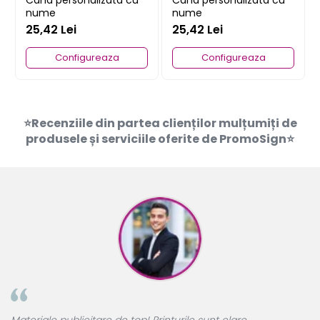
nume
nume
25,42 Lei
25,42 Lei
Configureaza
Configureaza
⭐Recenziile din partea clienților mulțumiți de
produsele și serviciile oferite de PromoSign⭐
A