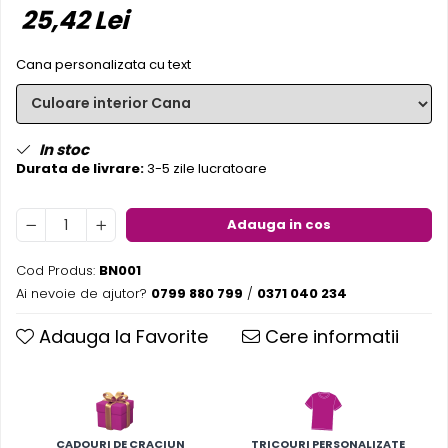
25,42 Lei
Pereti textili
Suspendate
Cana personalizata cu text
Totem-uri
Green Screen
Lightbox
In stoc
Accesorii
Durata de livrare:
3-5 zile lucratoare
Arcade
Deskuri
Adauga in cos
Pereti
Mobilier portabil
Cod Produs:
BN001
Ai nevoie de ajutor?
0799 880 799
/
0371 040 234
Accesorii
Mese
Adauga la Favorite
Cere informatii
Scaune
Outdoor
Accesorii
Corturi Pliabile
CADOURI DE CRACIUN
TRICOURI PERSONALIZATE