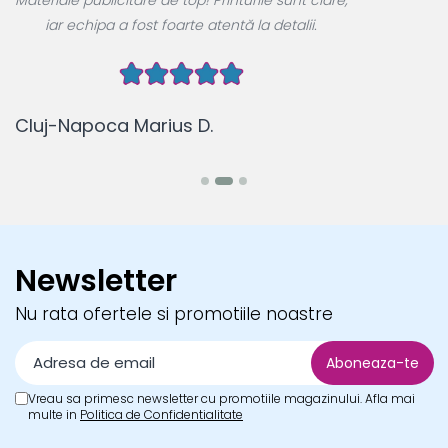
Materiale publicitare de top! Printurile sunt clare,
u
iar echipa a fost foarte atentă la detalii.
Cluj-Napoca Marius D.
B
Newsletter
Nu rata ofertele si promotiile noastre
Vreau sa primesc newsletter cu promotiile magazinului. Afla mai
multe in
Politica de Confidentialitate