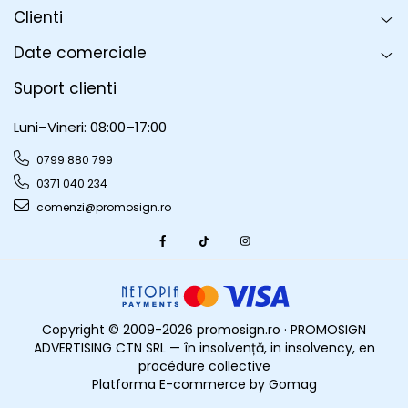
Infoboard
Clienti
Steaguri
Date comerciale
Standuri expozitionale
Standuri Mari
Suport clienti
Standuri Medii
Luni–Vineri: 08:00–17:00
Standuri Mici
Standuri XL
0799 880 799
0371 040 234
comenzi@promosign.ro
Copyright © 2009-2026 promosign.ro · PROMOSIGN
ADVERTISING CTN SRL — în insolvență, in insolvency, en
procédure collective
Platforma E-commerce by Gomag