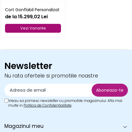
Pereti textili
Cort Gonflabil Personalizat
Suspendate
de la 15.299,02 Lei
Totem-uri
Vezi Variante
Green Screen
Lightbox
Accesorii
Arcade
Newsletter
Deskuri
Pereti
Nu rata ofertele si promotiile noastre
Mobilier portabil
Accesorii
Mese
Vreau sa primesc newsletter cu promotiile magazinului. Afla mai
Scaune
multe in
Politica de Confidentialitate
Outdoor
Accesorii
Magazinul meu
Corturi Pliabile