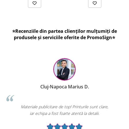
⭐Recenziile din partea clienților mulțumiți de
produsele și serviciile oferite de PromoSign⭐
Cluj-Napoca Marius D.
Materiale publicitare de top! Printurile sunt clare,
iar echipa a fost foarte atentă la detalii.