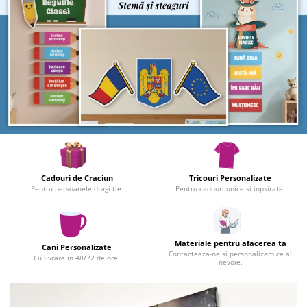
Pereti textili
Suspendate
Totem-uri
Green Screen
Lightbox
Accesorii
Arcade
Deskuri
Pereti
Cadouri de Craciun
Tricouri Personalizate
Mobilier portabil
Pentru persoanele dragi tie.
Pentru cadouri unice si inpsirate.
Accesorii
Mese
Scaune
Materiale pentru afacerea ta
Cani Personalizate
Contacteaza-ne si personalizam ce ai
Outdoor
Cu livrare in 48/72 de ore!
nevoie.
Accesorii
Corturi Pliabile