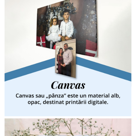
Infoboard
Steaguri
Standuri expozitionale
Standuri Mari
Standuri Medii
Standuri Mici
Standuri XL