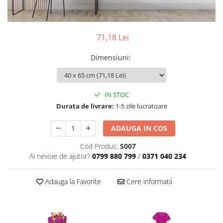
Pereti textili
Suspendate
71,18 Lei
Totem-uri
Green Screen
Dimensiuni
:
Lightbox
Accesorii
Arcade
IN STOC
Durata de livrare:
1-5 zile lucratoare
Deskuri
Pereti
ADAUGA IN COS
Mobilier portabil
Cod Produs:
S007
Accesorii
Ai nevoie de ajutor?
0799 880 799
/
0371 040 234
Mese
Scaune
Adauga la Favorite
Cere informatii
Outdoor
Accesorii
Corturi Pliabile