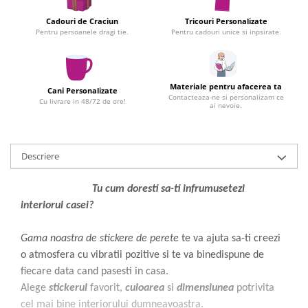
Infoboard
Cadouri de Craciun
Tricouri Personalizate
Steaguri
Pentru persoanele dragi tie.
Pentru cadouri unice si inpsirate.
Standuri expozitionale
Standuri Mari
Standuri Medii
Materiale pentru afacerea ta
Cani Personalizate
Contacteaza-ne si personalizam ce
Standuri Mici
Cu livrare in 48/72 de ore!
ai nevoie.
Standuri XL
Descriere
Tu cum doresti sa-ti infrumusetezi
interiorul casei?
Gama noastra de stickere de perete
te va ajuta sa-ti creezi
o atmosfera cu vibratii pozitive si te va binedispune de
fiecare data cand pasesti in casa.
Alege
stickerul
favorit,
culoarea
si
dimensiunea
potrivita
cel mai bine interiorului dumneavoastra.