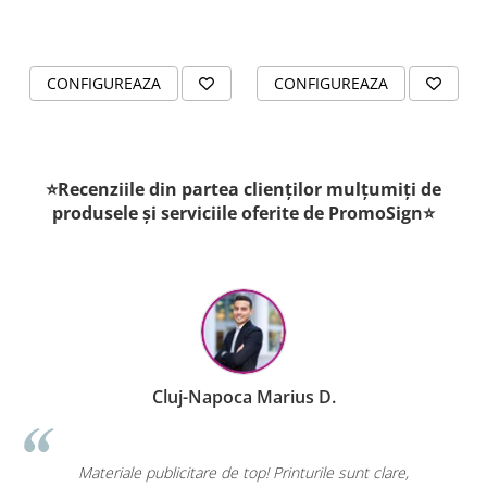
CONFIGUREAZA
CONFIGUREAZA
⭐Recenziile din partea clienților mulțumiți de
produsele și serviciile oferite de PromoSign⭐
Cluj-Napoca Marius D.
Materiale publicitare de top! Printurile sunt clare,