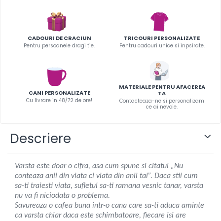
Infoboard
Steaguri
Standuri expozitionale
CADOURI DE CRACIUN
TRICOURI PERSONALIZATE
Standuri Mari
Pentru persoanele dragi tie.
Pentru cadouri unice si inpsirate.
Standuri Medii
Standuri Mici
Standuri XL
MATERIALE PENTRU AFACEREA
CANI PERSONALIZATE
TA
Cu livrare in 48/72 de ore!
Contacteaza-ne si personalizam
ce ai nevoie.
Descriere
Varsta este doar o cifra, asa cum spune si citatul „Nu
conteaza anii din viata ci viata din anii tai”. Daca stii cum
sa-ti traiesti viata, sufletul sa-ti ramana vesnic tanar, varsta
nu va fi niciodata o problema.
Savureaza o cafea buna intr-o cana care sa-ti aduca aminte
ca varsta chiar daca este schimbatoare, fiecare isi are