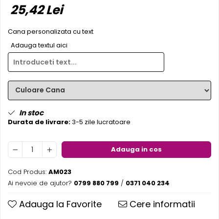
25,42 Lei
Pereti textili
Suspendate
Cana personalizata cu text
Totem-uri
Adauga textul aici
Green Screen
Lightbox
Accesorii
Arcade
Deskuri
In stoc
Pereti
Durata de livrare:
3-5 zile lucratoare
Mobilier portabil
Accesorii
Adauga in cos
Mese
Scaune
Cod Produs:
AM023
Ai nevoie de ajutor?
0799 880 799
/
0371 040 234
Outdoor
Accesorii
Adauga la Favorite
Cere informatii
Corturi Pliabile