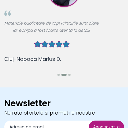
A
Materiale publicitare de top! Printurile sunt clare,
u
iar echipa a fost foarte atentă la detalii.
Cluj-Napoca Marius D.
B
Newsletter
Nu rata ofertele si promotiile noastre