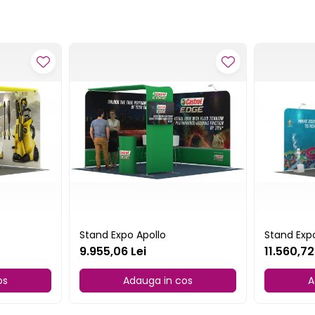
Stand Expo Apollo
Stand Exp
9.955,06 Lei
11.560,72
os
Adauga in cos
A