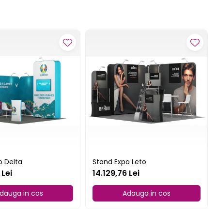
o Delta
Stand Expo Leto
 Lei
14.129,76 Lei
dauga in cos
Adauga in cos