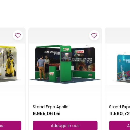
Stand Expo Apollo
Stand Exp
9.955,06 Lei
11.560,72
os
Adauga in cos
A