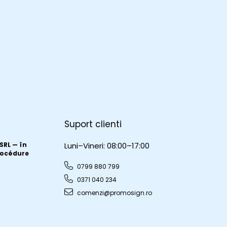
Suport clienti
RL — în
Luni–Vineri: 08:00–17:00
procédure
0799 880 799
0371 040 234
comenzi@promosign.ro