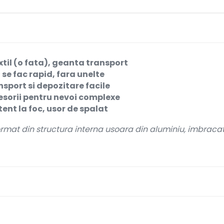
xtil (o fata), geanta transport
se fac rapid, fara unelte
sport si depozitare facile
esorii pentru nevoi complexe
tent la foc, usor de spalat
rmat din structura interna usoara din aluminiu, imbracata 