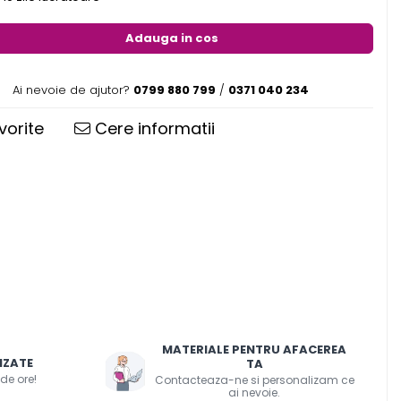
Adauga in cos
Ai nevoie de ajutor?
0799 880 799
/
0371 040 234
vorite
Cere informatii
MATERIALE PENTRU AFACEREA
IZATE
TA
 de ore!
Contacteaza-ne si personalizam ce
ai nevoie.