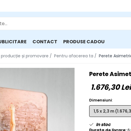
UBLICITARE
CONTACT
PRODUSE CADOU
e, producție și promovare /
Pentru afacerea ta /
Perete Asimetri
Perete Asimet
1.676,30 Lei
Dimensiuni
:
In stoc
Durata de livrare:
6-