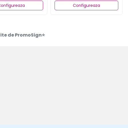
onfigureaza
Configureaza
erite de PromoSign⭐
Am primit Flyerele personalizate exact cum le-
Comunicare perfectă și servicii profesion
Brașov Elena P.