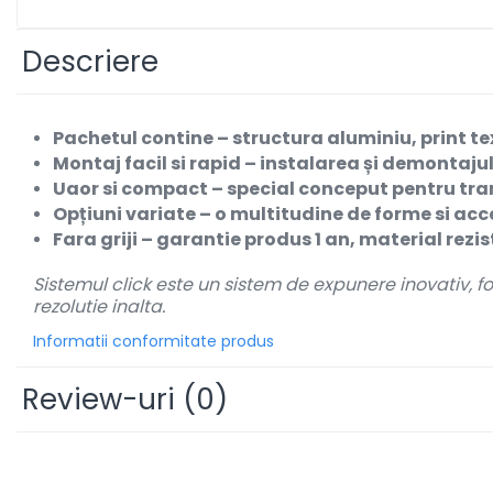
Pereti
Mobilier portabil
Descriere
Accesorii
Mese
Pachetul contine
– structura aluminiu, print te
Scaune
Montaj facil si rapid
– instalarea și demontajul 
Outdoor
Uaor si compact
– special conceput pentru tran
Accesorii
Opțiuni variate
– o multitudine de forme si acc
Corturi Pliabile
Fara griji
– garantie produs 1 an, material rezis
Infoboard
Sistemul click este un sistem de expunere inovativ, fo
Steaguri
rezolutie inalta.
Standuri expozitionale
Informatii conformitate produs
Standuri Mari
Standuri Medii
Review-uri
(0)
Standuri Mici
Standuri XL
Promotii