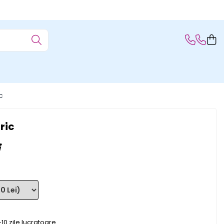
c
ric
10 zile lucratoare