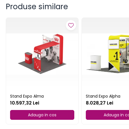
Colecția de Crăciun
Produse similare
Calendare personalizate
Cani personalizate
Perne personalizate
Tricouri personalizate
Decor și Cămin
Stickere de perete
Tablouri cu Licheni stabilizati si
Muschi
Evenimente Speciale
Invitatii Botez
Invitatii Nunti
Stand Expo Alma
Stand Expo Alpha
10.597,32 Lei
8.028,27 Lei
Adauga in cos
Adauga in c