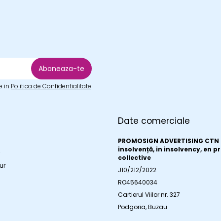
e in
Politica de Confidentialitate
Date comerciale
a
PROMOSIGN ADVERTISING CTN S
insolvență, in insolvency, en 
collective
ur
J10/212/2022
RO45640034
Cartierul Viilor nr. 327
Podgoria, Buzau