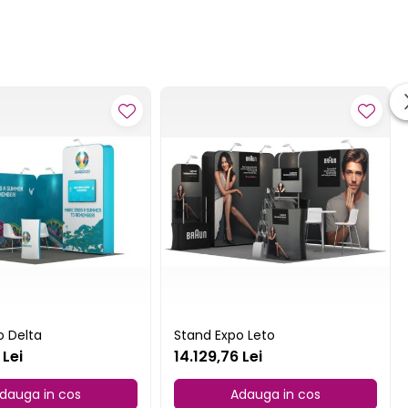
o Delta
Stand Expo Leto
 Lei
14.129,76 Lei
dauga in cos
Adauga in cos