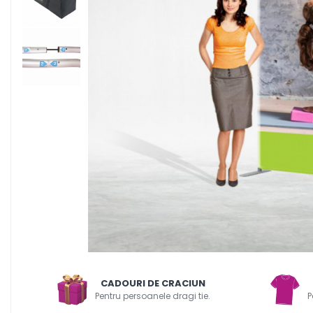
Decoratiuni PVC
Air
Corturi gonflabile
Porti
Totem-uri
Click
Accesorii
Arcade
Deskuri textile
Pereti textili
Suspendate
Totem-uri
Green Screen
Lightbox
Accesorii
CADOURI DE CRACIUN
Arcade
Pentru persoanele dragi tie.
P
Deskuri