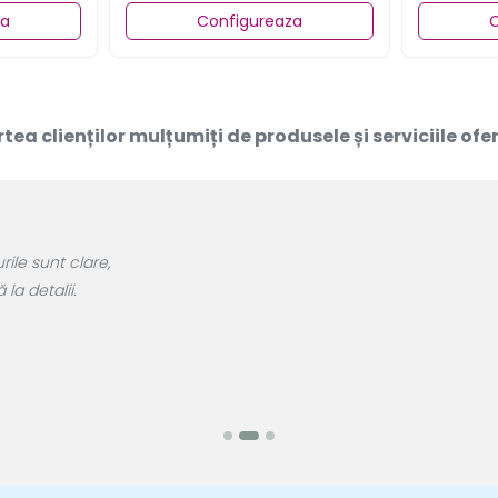
za
Configureaza
C
rtea clienților mulțumiți de produsele și serviciile of