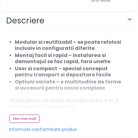
ce ai nevoie.
Infoboard
Steaguri
Descriere
Standuri expozitionale
Standuri Mari
Standuri Medii
Modular si reutilizabil
– se poate refolosi
Standuri Mici
inclusiv in configuratii diferite
Standuri XL
Montaj facil si rapid
– instalarea si
demontajul se fac rapid, fara unelte
Usor si compact
– special conceput
pentru transport si depozitare facile
Optiuni variate
– o multitudine de forme
si accesorii pentru nevoi complexe
Stand pentru un spatiu expozitional 6 x 4 m, 2
laturi deschise, compus din:
Perete drept
, 2 x 2.3 m (L x h),
Vezi mai mult
personalizat 1 faţa – 2 bucati
Informatii conformitate produs
Perete 3D
, 2 x 3 m (L x h), personalizat 1
fata – 1 bucata