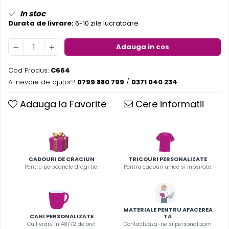
Pereti textili
In stoc
Durata de livrare:
6-10 zile lucratoare
Suspendate
Totem-uri
Adauga in cos
Green Screen
Lightbox
Cod Produs:
C664
Ai nevoie de ajutor?
0799 880 799
/
0371 040 234
Accesorii
Arcade
Adauga la Favorite
Cere informatii
Deskuri
Pereti
Mobilier portabil
Accesorii
CADOURI DE CRACIUN
TRICOURI PERSONALIZATE
Mese
Pentru persoanele dragi tie.
Pentru cadouri unice si inpsirate.
Scaune
Outdoor
Accesorii
MATERIALE PENTRU AFACEREA
CANI PERSONALIZATE
TA
Corturi Pliabile
Cu livrare in 48/72 de ore!
Contacteaza-ne si personalizam