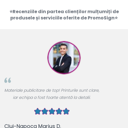
⭐Recenziile din partea clienților mulțumiți de
produsele și serviciile oferite de PromoSign⭐
A
Materiale publicitare de top! Printurile sunt clare,
u
iar echipa a fost foarte atentă la detalii.
Cluj-Napoca Marius D.