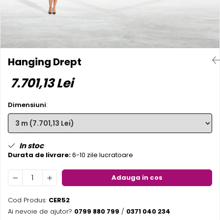
Pereti textili
Suspendate
Totem-uri
Green Screen
Hanging Drept
Lightbox
7.701,13 Lei
Accesorii
Arcade
Dimensiuni
:
Deskuri
Pereti
Mobilier portabil
In stoc
Accesorii
Durata de livrare:
6-10 zile lucratoare
Mese
Scaune
Adauga in cos
Outdoor
Accesorii
Cod Produs:
CER52
Ai nevoie de ajutor?
0799 880 799
/
0371 040 234
Corturi Pliabile