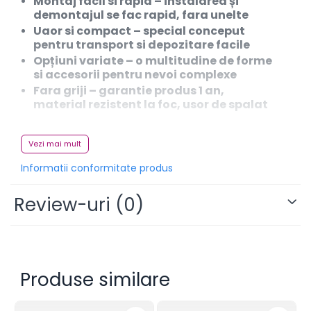
Montaj facil si rapid
– instalarea și
demontajul se fac rapid, fara unelte
Uaor si compact
– special conceput
pentru transport si depozitare facile
Opțiuni variate
– o multitudine de forme
si accesorii pentru nevoi complexe
Fara griji
– garantie produs 1 an,
material rezistent la foc, usor de spalat
Sistemul click este un sistem de expunere
Vezi mai mult
inovativ, format din structura interna usoara din
aluminiu, imbracata in material textil rezistent la
Informatii conformitate produs
foc, imprimat la rezolutie inalta.
Review-uri
(0)
Produse similare