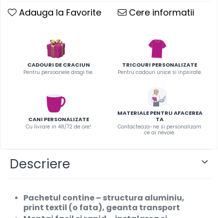
Infoboard
Adauga la Favorite
Cere informatii
Steaguri
Standuri expozitionale
Standuri Mari
Standuri Medii
CADOURI DE CRACIUN
TRICOURI PERSONALIZATE
Standuri Mici
Pentru persoanele dragi tie.
Pentru cadouri unice si inpsirate.
Standuri XL
MATERIALE PENTRU AFACEREA
CANI PERSONALIZATE
TA
Cu livrare in 48/72 de ore!
Contacteaza-ne si personalizam
ce ai nevoie.
Descriere
Pachetul contine
– structura aluminiu,
print textil (o fata), geanta transport