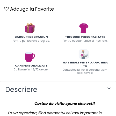
Infoboard
Adauga la Favorite
Steaguri
Standuri expozitionale
Standuri Mari
Standuri Medii
CADOURI DE CRACIUN
TRICOURI PERSONALIZATE
Standuri Mici
Pentru persoanele dragi tie.
Pentru cadouri unice si inpsirate.
Standuri XL
MATERIALE PENTRU AFACEREA
CANI PERSONALIZATE
TA
Cu livrare in 48/72 de ore!
Contacteaza-ne si personalizam
ce ai nevoie.
Descriere
Cartea de vizita spune cine esti!
Ea va reprezinta, fiind elementul cel mai important in