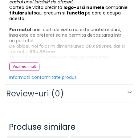
cadrul unei intalniri de afaceri.
Cartea de vizita prezinta
logo-ul
si
numele
companiei
titularului
sau, precum si
functia
pe care o ocupa
acesta.
Formatul
unei carti de vizita nu este unul standard,
insa este de preferat sa ne permita depozitarea intr-
un portofel.
De obicei, noi folosim dimensiunea
50 x 90 mm
, dar si
formatul
55 x 85 mm
.
Ele pot fi personalizate in functie de preferinte!
Vezi mai mult
Finisarile
sunt foarte variate si pot da un aspect
special cartilor de vizita:
Informatii conformitate produs
Review-uri
(0)
Plastifiere
- mata, lucioasa
Rotunjire colturi
- la alegere
Stantare
- o operatiune de mare efect. Se
poate da o forma atipica, de exemplu forma
unui aparat foto.
Emboss
- pentru scpaterea in evidenta a
Produse similare
unor elemente grafice.
Folio
- pentru tiparirea cartoanelor inchise la