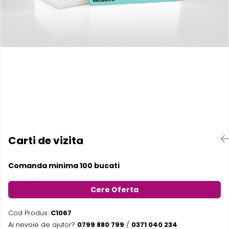
Pereti textili
Suspendate
Totem-uri
Green Screen
Lightbox
Accesorii
Arcade
Deskuri
Pereti
Mobilier portabil
Carti de vizita
Accesorii
Comanda minima 100 bucati
Mese
Scaune
Cere Oferta
Outdoor
Accesorii
Cod Produs:
C1067
Corturi Pliabile
Ai nevoie de ajutor?
0799 880 799
/
0371 040 234