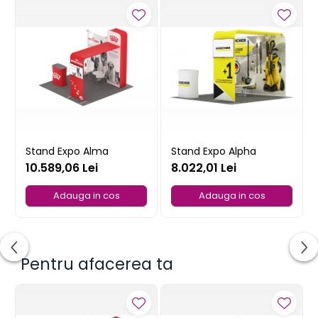
culoare cu auriu, argintiu sau alte culori
speciale.
Stand Expo Alma
Stand Expo Alpha
10.589,06 Lei
8.022,01 Lei
Adauga in cos
Adauga in cos
Pentru afacerea ta