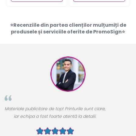
⭐Recenziile din partea clienților mulțumiți de
produsele și serviciile oferite de PromoSign⭐
A
Materiale publicitare de top! Printurile sunt clare,
u
iar echipa a fost foarte atentă la detalii.