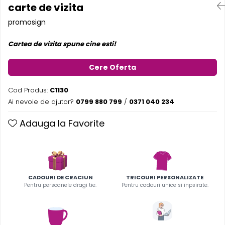
carte de vizita
Pereti textili
promosign
Suspendate
Totem-uri
Cartea de vizita spune cine esti!
Green Screen
Lightbox
Cere Oferta
Accesorii
Cod Produs:
C1130
Arcade
Ai nevoie de ajutor?
0799 880 799
/
0371 040 234
Deskuri
Pereti
Adauga la Favorite
Mobilier portabil
Accesorii
Mese
Scaune
CADOURI DE CRACIUN
TRICOURI PERSONALIZATE
Pentru persoanele dragi tie.
Pentru cadouri unice si inpsirate.
Outdoor
Accesorii
Corturi Pliabile