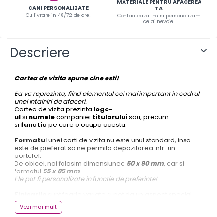
MATERIALE PENTRU AFACEREA
Infoboard
CANI PERSONALIZATE
TA
Cu livrare in 48/72 de ore!
Contacteaza-ne si personalizam
Steaguri
ce ai nevoie.
Standuri expozitionale
Standuri Mari
Descriere
Standuri Medii
Standuri Mici
Cartea de vizita spune cine esti!
Standuri XL
Ea va reprezinta, fiind elementul cel mai important in cadrul
unei intalniri de afaceri.
Cartea de vizita prezinta
logo-
ul
si
numele
companiei
titularului
sau, precum
si
functia
pe care o ocupa acesta.
Formatul
unei carti de vizita nu este unul standard, insa
este de preferat sa ne permita depozitarea intr-un
portofel.
De obicei, noi folosim dimensiunea
50 x 90 mm
, dar si
formatul
55 x 85 mm
.
Ele pot fi personalizate in functie de preferinte!
Finisarile
sunt foarte variate si pot da un aspect special
cartilor de vizita:
Vezi mai mult