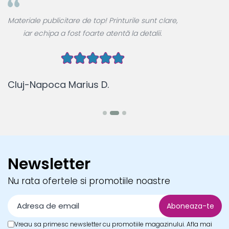
A
Materiale publicitare de top! Printurile sunt clare,
u
iar echipa a fost foarte atentă la detalii.
Cluj-Napoca Marius D.
B
Newsletter
Nu rata ofertele si promotiile noastre
Vreau sa primesc newsletter cu promotiile magazinului. Afla mai