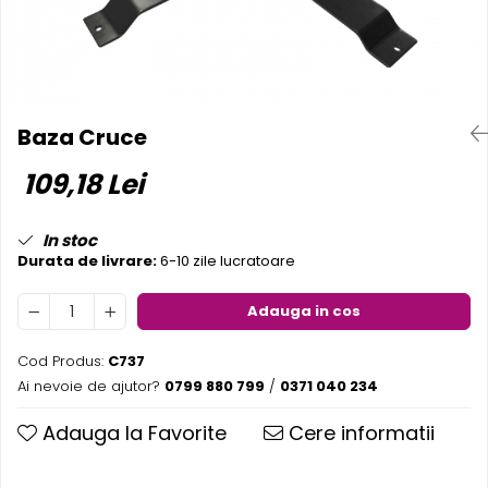
Pereti textili
Suspendate
Totem-uri
Green Screen
Baza Cruce
Lightbox
109,18 Lei
Accesorii
Arcade
Deskuri
In stoc
Durata de livrare:
6-10 zile lucratoare
Pereti
Mobilier portabil
Adauga in cos
Accesorii
Mese
Cod Produs:
C737
Scaune
Ai nevoie de ajutor?
0799 880 799
/
0371 040 234
Outdoor
Adauga la Favorite
Cere informatii
Accesorii
Corturi Pliabile