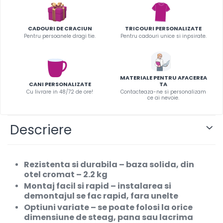
Infoboard
Steaguri
CADOURI DE CRACIUN
TRICOURI PERSONALIZATE
Standuri expozitionale
Pentru persoanele dragi tie.
Pentru cadouri unice si inpsirate.
Standuri Mari
Standuri Medii
Standuri Mici
MATERIALE PENTRU AFACEREA
CANI PERSONALIZATE
TA
Standuri XL
Cu livrare in 48/72 de ore!
Contacteaza-ne si personalizam
ce ai nevoie.
Descriere
Rezistenta si durabila
– baza solida, din
otel cromat – 2.2 kg
Montaj facil si rapid
– instalarea si
demontajul se fac rapid, fara unelte
Optiuni variate
– se poate folosi la orice
dimensiune de steag, pana sau lacrima