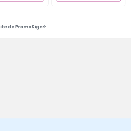
erite de PromoSign⭐
 primit Flyerele personalizate exact cum le-am dor
Comunicare perfectă și servicii profesionale!
așov Elena P.