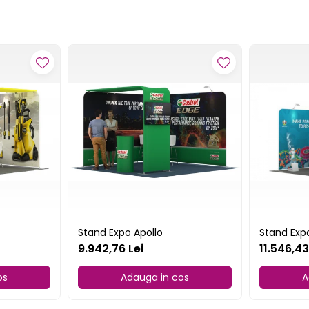
Stand Expo Apollo
Stand Exp
9.942,76 Lei
11.546,43
os
Adauga in cos
A