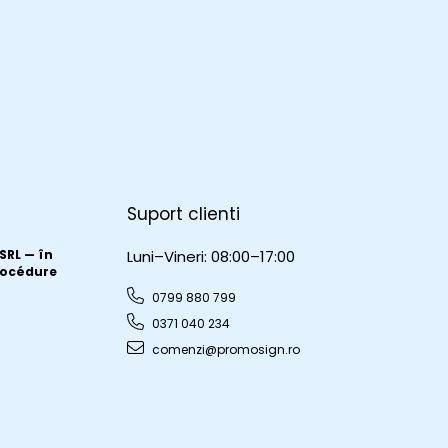
Suport clienti
RL — în
Luni–Vineri: 08:00–17:00
procédure
0799 880 799
0371 040 234
comenzi@promosign.ro