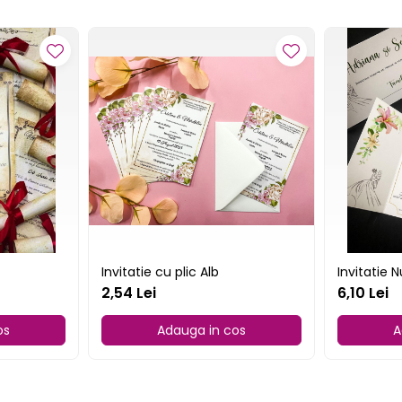
Invitatie cu plic Alb
Invitatie 
2,54 Lei
6,10 Lei
os
Adauga in cos
A