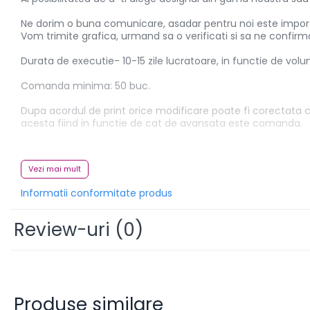
Pereti
Ne dorim o buna comunicare, asadar pentru noi este importa
Mobilier portabil
Vom trimite grafica, urmand sa o verificati si sa ne confirmat
Accesorii
Durata de executie- 10-15 zile lucratoare, in functie de vo
Mese
Comanda minima: 50 buc.
Scaune
Outdoor
Dupa acordul de print orice modificare poate fi corectata co
acesta fiind in functie de cat de avansata este comanda.
Accesorii
Corturi Pliabile
Daca ai anumite intrebari nu ezita sa ne lasi un mesaj!
Infoboard
Vezi mai mult
Contact: Whatsapp - 0799 880 799
Steaguri
Informatii conformitate produs
Standuri expozitionale
Standuri Mari
Review-uri
(0)
Standuri Medii
Standuri Mici
Standuri XL
Promotii
Produse similare