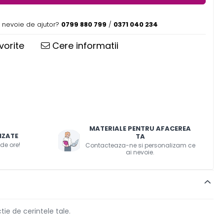
i nevoie de ajutor?
0799 880 799
/
0371 040 234
vorite
Cere informatii
MATERIALE PENTRU AFACEREA
IZATE
TA
 de ore!
Contacteaza-ne si personalizam ce
ai nevoie.
tie de cerintele tale.