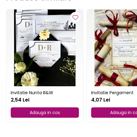
Colecția de Crăciun
Calendare personalizate
Cani personalizate
Perne personalizate
Tricouri personalizate
Decor și Cămin
Stickere de perete
Tablouri cu Licheni stabilizati si
Muschi
Evenimente Speciale
Invitatii Botez
Invitatie Nunta B&W
Invitatie Pergament
Invitatii Nunti
2,54 Lei
4,07 Lei
Adauga in cos
Adauga in c