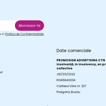
e in
Politica de Confidentialitate
Date comerciale
a
PROMOSIGN ADVERTISING CTN S
insolvență, in insolvency, en 
collective
ur
J10/212/2022
RO45640034
Cartierul Viilor nr. 327
Podgoria, Buzau