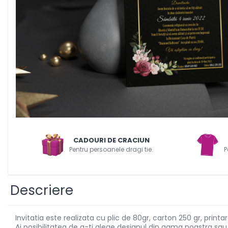
Decoratiuni PVC
Air
Corturi gonflabile
Porti
Totem-uri
Click
Accesorii
Arcade
Deskuri textile
Pereti textili
CADOURI DE CRACIUN
Suspendate
Pentru persoanele dragi tie.
P
Totem-uri
Green Screen
Lightbox
Descriere
Accesorii
Arcade
Invitatia este realizata cu plic de 80gr, carton 250 gr, printa
Deskuri
Ai posibilitatea de a-ti alege designul din gama noastra s