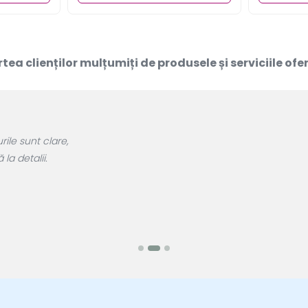
rtea clienților mulțumiți de produsele și serviciile of
Am
Br