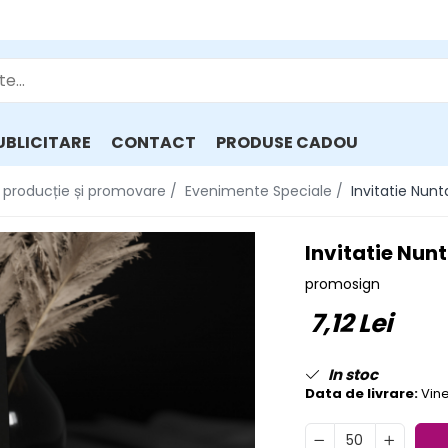
UBLICITARE
CONTACT
PRODUSE CADOU
e, producție și promovare /
Evenimente Speciale /
Invitatie Nunta
Invitatie Nunt
promosign
7,12 Lei
In stoc
Data de livrare:
Vine