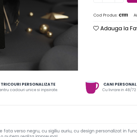
Cod Produs:
C1111
A
Adauga la Fa
TRICOURI PERSONALIZATE
CANI PERSONAL
entru cadouri unice si inpsirate.
Cu livrare in 48/72
re fata verso negru, cu sigiliu auriu, cu design personalizat in func
au o putem realiza impreuna!