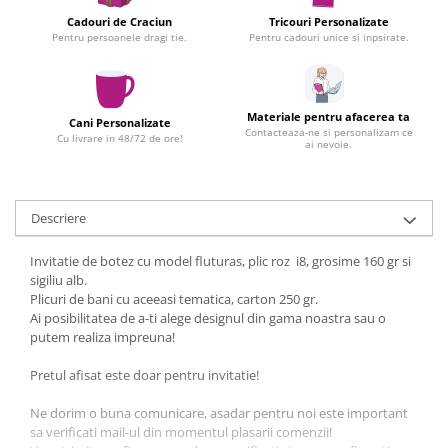
Pereti
Cadouri de Craciun
Tricouri Personalizate
Pentru persoanele dragi tie.
Pentru cadouri unice si inpsirate.
Mobilier portabil
Accesorii
Mese
Materiale pentru afacerea ta
Cani Personalizate
Scaune
Contacteaza-ne si personalizam ce
Cu livrare in 48/72 de ore!
ai nevoie.
Outdoor
Accesorii
Corturi Pliabile
Descriere
Infoboard
Invitatie de botez cu model fluturas, plic roz i8, grosime 160 gr si
Steaguri
sigiliu alb.
Standuri expozitionale
Plicuri de bani cu aceeasi tematica, carton 250 gr.
Ai posibilitatea de a-ti alege designul din gama noastra sau o
Standuri Mari
putem realiza impreuna!
Standuri Medii
Standuri Mici
Pretul afisat este doar pentru invitatie!
Standuri XL
Ne dorim o buna comunicare, asadar pentru noi este important
Promotii
sa verificati mail-ul din momentul plasarii comenzii!