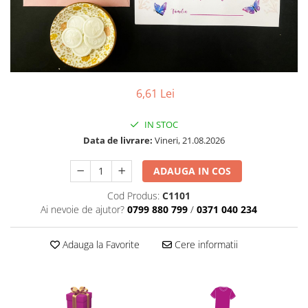
Decoratiuni PVC
Air
Corturi gonflabile
Porti
Totem-uri
6,61 Lei
Click
Accesorii
IN STOC
Arcade
Data de livrare:
Vineri, 21.08.2026
Deskuri textile
ADAUGA IN COS
Pereti textili
Suspendate
Cod Produs:
C1101
Totem-uri
Ai nevoie de ajutor?
0799 880 799
/
0371 040 234
Green Screen
Adauga la Favorite
Cere informatii
Lightbox
Accesorii
Arcade
Deskuri