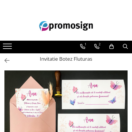
Toate Produsele
Pentru tine
Cani personalizate
1
2
Tricouri personalizate
Barbati
Invitatie Botez Fluturas
Cuplu
Dama
Familie
Pentru afacerea ta
Carti de vizita
Pliante
Flyere
Roll-up