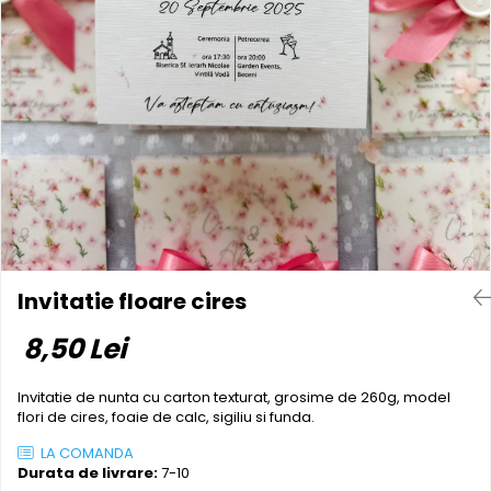
Pereti textili
Suspendate
Totem-uri
Green Screen
Lightbox
Accesorii
Arcade
Deskuri
Pereti
Mobilier portabil
Invitatie floare cires
Accesorii
8,50 Lei
Mese
Scaune
Invitatie de nunta cu carton texturat, grosime de 260g, model
Outdoor
flori de cires, foaie de calc, sigiliu si funda.
Accesorii
LA COMANDA
Durata de livrare:
7-10
Corturi Pliabile