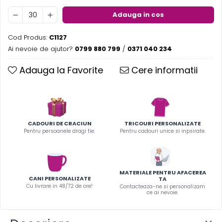
Infoboard
Adauga in cos
Steaguri
Standuri expozitionale
Cod Produs:
C1127
Standuri Mari
Ai nevoie de ajutor?
0799 880 799
/
0371 040 234
Standuri Medii
Adauga la Favorite
Cere informatii
Standuri Mici
Standuri XL
CADOURI DE CRACIUN
TRICOURI PERSONALIZATE
Pentru persoanele dragi tie.
Pentru cadouri unice si inpsirate.
MATERIALE PENTRU AFACEREA
CANI PERSONALIZATE
TA
Cu livrare in 48/72 de ore!
Contacteaza-ne si personalizam
ce ai nevoie.