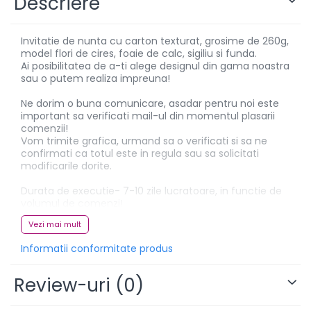
Descriere
Invitatie de nunta cu carton texturat, grosime de 260g,
model flori de cires, foaie de calc, sigiliu si funda.
Ai posibilitatea de a-ti alege designul din gama noastra
sau o putem realiza impreuna!
Ne dorim o buna comunicare, asadar pentru noi este
important sa verificati mail-ul din momentul plasarii
comenzii!
Vom trimite grafica, urmand sa o verificati si sa ne
confirmati ca totul este in regula sau sa solicitati
modificarile dorite.
Durata de executie- 7-10 zile lucratoare, in functie de
volumul de comenzi!
Vezi mai mult
Daca ai anumite intrebari nu ezita sa ne lasi un mesaj!
Informatii conformitate produs
Contact: Whatsapp - 0799 880 799
Review-uri
(0)