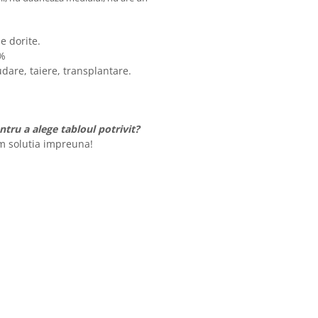
le dorite.
0%
udare, taiere, transplantare.
tru a alege tabloul potrivit?
m solutia impreuna!