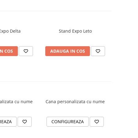
Expo Delta
Stand Expo Leto
Sta
N COS
ADAUGA IN COS
ADAUG
alizata cu nume
Cana personalizata cu nume
Cana per
REAZA
CONFIGUREAZA
CONFI