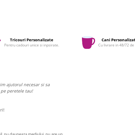
Tricouri Personalizate
Cani Personaliza
Pentru cadouri unice si inpsirate.
Cu livrare in 48/72 de
rim ajutorul necesar si sa
 pe peretele tau!
ri!
l, nu dauneaza mediului, nu are un