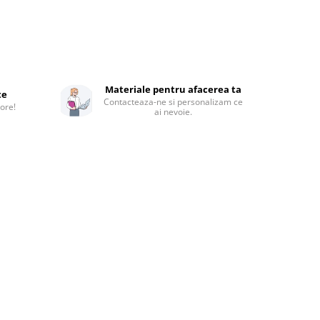
Materiale pentru afacerea ta
te
Contacteaza-ne si personalizam ce
 ore!
ai nevoie.