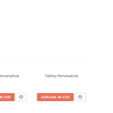
ersonalizat
Tablou Personalizat
Ceas cu 
P
N COS
ADAUGA IN COS
ADAUG