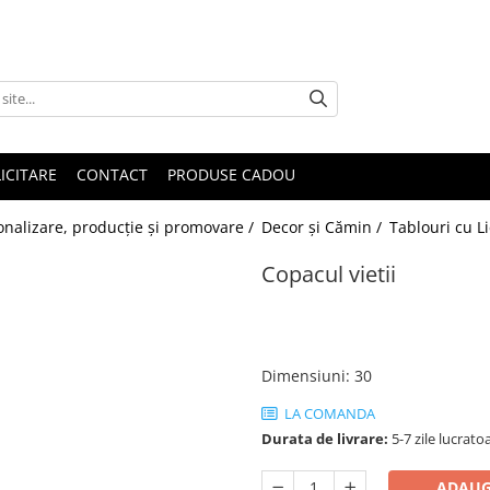
ICITARE
CONTACT
PRODUSE CADOU
sonalizare, producție și promovare /
Decor și Cămin /
Tablouri cu Li
Copacul vietii
Dimensiuni
:
30
LA COMANDA
Durata de livrare:
5-7 zile lucrato
ADAUG