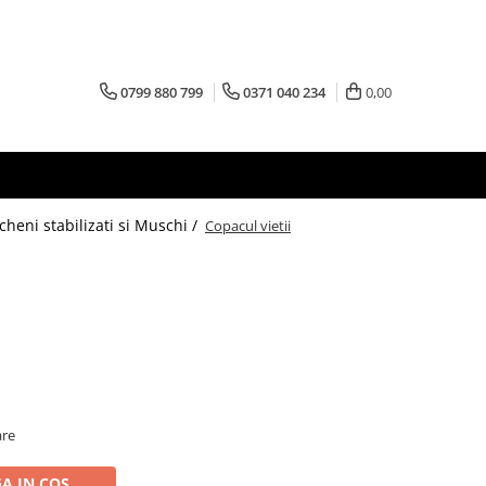
0799 880 799
0371 040 234
0,00
cheni stabilizati si Muschi /
Copacul vietii
are
A IN COS