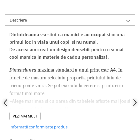
Descriere
Dintotdeauna s-a stiut ca mamicile au ocupat si ocupa
primul loc in viata unui copil si nu numai.
De aceea am creat un design deosebit pentru cea mai
cool mamica in materie de cadou personalizat.
Dimensiunea
maxima standard a unui print este
A4
. In
functie de masura selectata proportia printului fata de
tricou poate varia. Se pot executa la cerere si printuri in
format mai mare.
~Alege marimea si culoarea din tabelele afisate mai jos si
comanda si tu tricoul dorit!~
VEZI MAI MULT
Instructiuni de utilizare:
Informatii conformitate produs
Personalizarea este realizata prin transfer termic, de aceea
trebuie respectate anumite instructiuni pentru a pastra calitatea