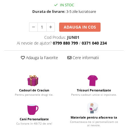
Infoboard
IN STOC
Steaguri
Durata de livrare:
3-5 zile lucratoare
Standuri expozitionale
Standuri Mari
ADAUGA IN COS
Standuri Medii
Cod Produs:
JUN01
Standuri Mici
Ai nevoie de ajutor?
0799 880 799
/
0371 040 234
Standuri XL
Adauga la Favorite
Cere informatii
Cadouri de Craciun
Tricouri Personalizate
Pentru persoanele dragi tie.
Pentru cadouri unice si inpsirate.
Materiale pentru afacerea ta
Cani Personalizate
Contacteaza-ne si personalizam ce
Cu livrare in 48/72 de ore!
ai nevoie.