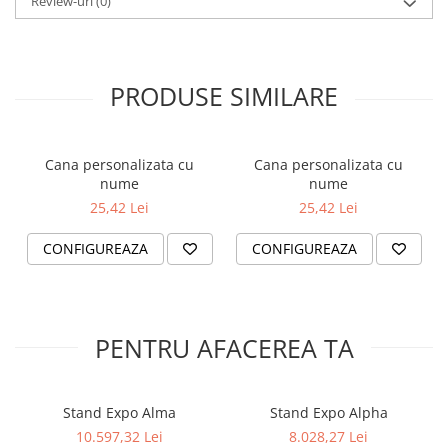
Review-uri
(0)
tricoului pe termen lung.
Spalarea tricoului se face pe dos, indiferent dacă se spala la
masina sau de mana.
Temperatura apei trebuie sa fie mai mica sau egala cu 40˚C.
PRODUSE SIMILARE
Printul tricoului nu trebuie sub nicio forma calcat.
100% bumbac
Produs disponibil cu eticheta MALFINI/ ADLER
Cana personalizata cu
Cana personalizata cu
nume
nume
25,42 Lei
25,42 Lei
CONFIGUREAZA
CONFIGUREAZA
PENTRU AFACEREA TA
Stand Expo Alma
Stand Expo Alpha
10.597,32 Lei
8.028,27 Lei