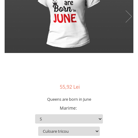
Pereti textili
Suspendate
Totem-uri
Green Screen
Lightbox
Accesorii
Arcade
Deskuri
Pereti
Mobilier portabil
55,92 Lei
Accesorii
Queens are born in June
Mese
Scaune
Marime
:
Outdoor
Accesorii
Corturi Pliabile