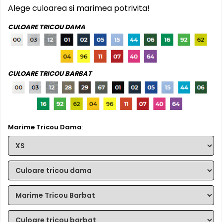
Infoboard
Alege culoarea si marimea potrivita!
Steaguri
CULOARE TRICOU DAMA
Standuri expozitionale
Standuri Mari
Standuri Medii
Standuri Mici
CULOARE TRICOU BARBAT
Standuri XL
Marime Tricou Dama
: