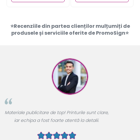
⭐Recenziile din partea clienților mulțumiți de
produsele și serviciile oferite de PromoSign⭐
A
Materiale publicitare de top! Printurile sunt clare,
u
iar echipa a fost foarte atentă la detalii.