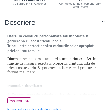
TA
Cu livrare in 48/72 de ore!
Contacteaza-ne si personalizam
ce ai nevoie.
Descriere
Ofera un cadou cu personalitate sau innoieste-ti
garderoba cu acest tricou inedit.
Tricoul este perfect pentru cadourile celor apropiati,
prieteni sau familie.
Dimensiunea maxima standard a unui print este
A4
. In
functie de masura selectata proportia printului fata de
tricou poate varia. Se pot executa la cerere si printuri in
format mai mare.
Instructiuni de utilizare:
Personalizarea este realizata prin transfer termic, de aceea
trebuie respectate anumite instructiuni pentru a pastra
Vezi mai mult
calitatea tricoului pe termen lung.
Informatii conformitate produs
Spalarea tricoului se face pe dos, indiferent dacă se spala la