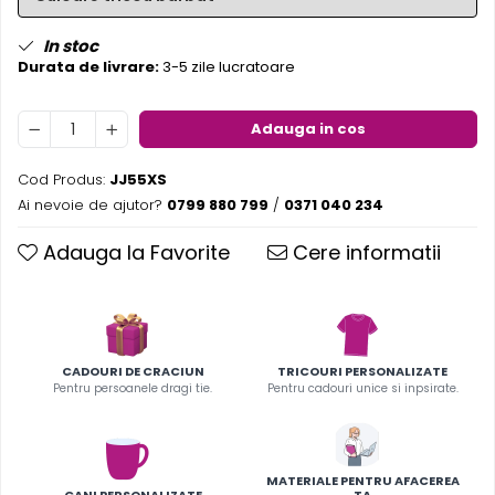
In stoc
Durata de livrare:
3-5 zile lucratoare
Adauga in cos
Cod Produs:
JJ55XS
Ai nevoie de ajutor?
0799 880 799
/
0371 040 234
Adauga la Favorite
Cere informatii
CADOURI DE CRACIUN
TRICOURI PERSONALIZATE
Pentru persoanele dragi tie.
Pentru cadouri unice si inpsirate.
MATERIALE PENTRU AFACEREA
CANI PERSONALIZATE