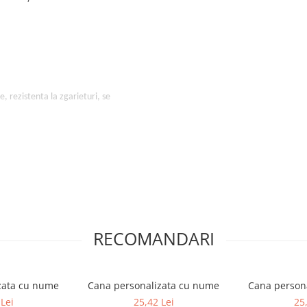
, rezistenta la zgarieturi, se
RECOMANDARI
zata cu nume
Cana personalizata cu nume
Cana person
Lei
25,42 Lei
25