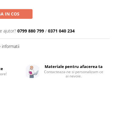
A IN COS
e ajutor?
0799 880 799
/
0371 040 234
informatii
Materiale pentru afacerea ta
te
Contacteaza-ne si personalizam ce
 ore!
ai nevoie.