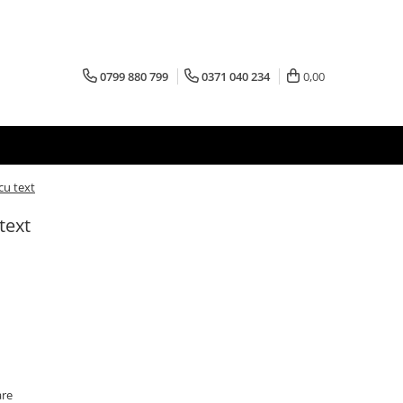
0799 880 799
0371 040 234
0,00
cu text
text
are