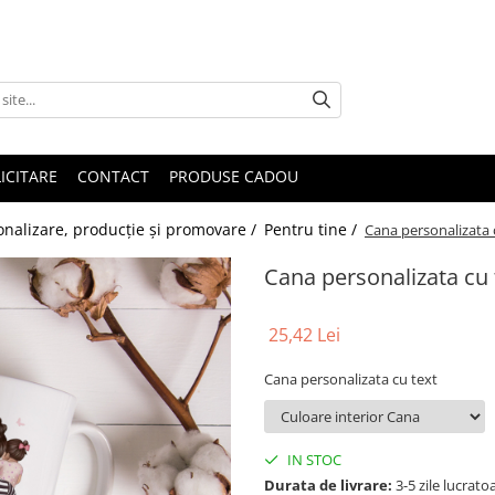
ICITARE
CONTACT
PRODUSE CADOU
sonalizare, producție și promovare /
Pentru tine /
Cana personalizata 
Cana personalizata cu 
25,42 Lei
Cana personalizata cu text
IN STOC
Durata de livrare:
3-5 zile lucrato