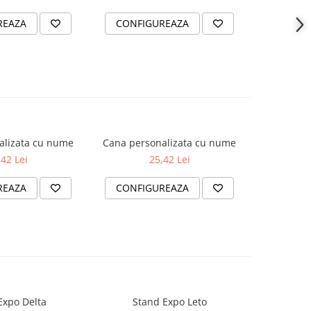
REAZA
CONFIGUREAZA
CONFI
alizata cu nume
Cana personalizata cu nume
Cana per
,42 Lei
25,42 Lei
REAZA
CONFIGUREAZA
CONFI
Expo Delta
Stand Expo Leto
Sta