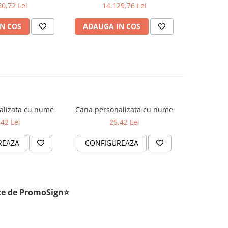
0,72 Lei
14.129,76 Lei
13
N COS
ADAUGA IN COS
ADAUG
alizata cu nume
Cana personalizata cu nume
Cana per
,42 Lei
25,42 Lei
REAZA
CONFIGUREAZA
CONFI
rite de PromoSign⭐