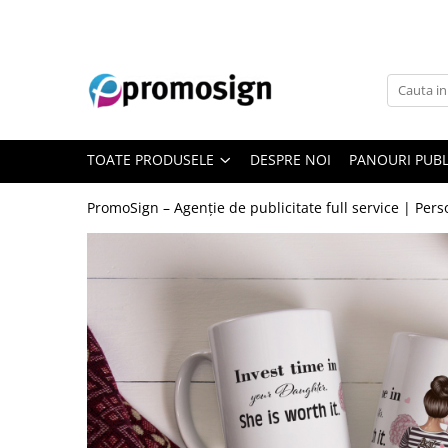
Toate Produsele
Pentru tine
Cani personalizate
TOATE PRODUSELE
DESPRE NOI
PANOURI PUBL
Tricouri personalizate
Barbati
PromoSign – Agenție de publicitate full service | Per
Cuplu
Dama
Familie
Pentru afacerea ta
Carti de vizita
Pliante
Flyere
Roll-up