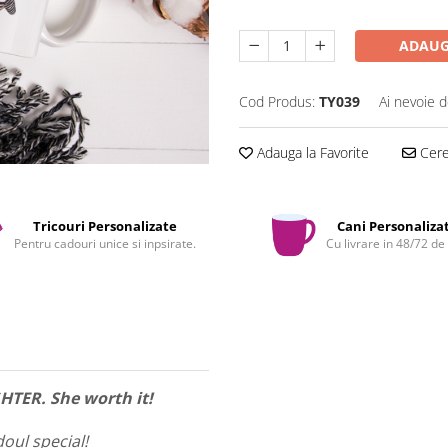
ADAUG
Cod Produs:
TY039
Ai nevoie d
Adauga la Favorite
Cere 
Tricouri Personalizate
Cani Personaliza
Pentru cadouri unice si inpsirate.
Cu livrare in 48/72 de
 She worth it!
oul special!