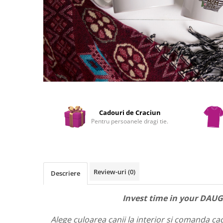
Decoratiuni PVC
Air
Corturi gonflabile
Porti
Totem-uri
Click
Accesorii
Arcade
Deskuri textile
Cadouri de Craciun
Pentru persoanele dragi tie.
Pereti textili
Suspendate
Totem-uri
Green Screen
Review-uri
(0)
Descriere
Lightbox
Accesorii
Invest time in your DAUGHTER.
Arcade
Alege culoarea canii la interior si comanda cad
Deskuri