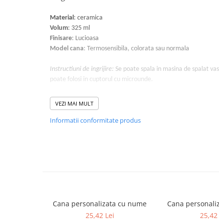
Pereti
Material
: ceramica
Mobilier portabil
Volum
: 325 ml
Accesorii
Finisare
: Lucioasa
Model cana
: Termosensibila, colorata sau normala
Mese
Scaune
Instructiuni de ingrijire:
Se poate spala in masina de spalat vase
Outdoor
poate folosi in cuptorul cu microunde.
Accesorii
Corturi Pliabile
VEZI MAI MULT
Infoboard
Informatii conformitate produs
Steaguri
Standuri expozitionale
Standuri Mari
Standuri Medii
Standuri Mici
Standuri XL
Cana personalizata cu nume
Cana personali
Promotii
25,42 Lei
25,42 