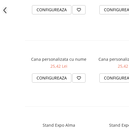
Colecția de Crăciun
Calendare personalizate
CONFIGUREAZA
CONFIGURE
Cani personalizate
Perne personalizate
Tricouri personalizate
Decor și Cămin
Stickere de perete
Cana personalizata cu nume
Cana personali
Tablouri cu Licheni stabilizati si
25,42 Lei
25,42 
Muschi
Evenimente Speciale
CONFIGUREAZA
CONFIGURE
Invitatii Botez
Invitatii Nunti
Stand Expo Alma
Stand Exp