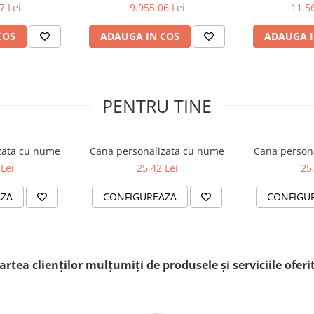
7 Lei
9.955,06 Lei
11.56
COS
ADAUGA IN COS
ADAUGA I
PENTRU TINE
zata cu nume
Cana personalizata cu nume
Cana person
Lei
25,42 Lei
25
AZA
CONFIGUREAZA
CONFIGU
artea clienților mulțumiți de produsele și serviciile ofe