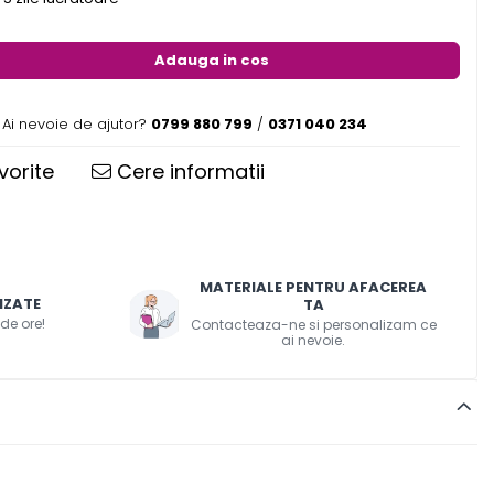
Adauga in cos
Ai nevoie de ajutor?
0799 880 799
/
0371 040 234
vorite
Cere informatii
MATERIALE PENTRU AFACEREA
IZATE
TA
 de ore!
Contacteaza-ne si personalizam ce
ai nevoie.