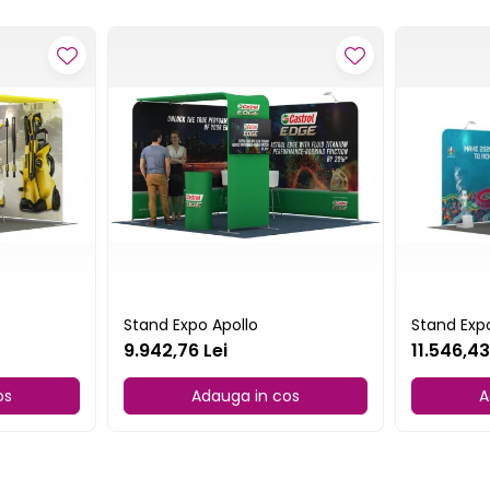
Stand Expo Apollo
Stand Exp
9.942,76 Lei
11.546,43
os
Adauga in cos
A