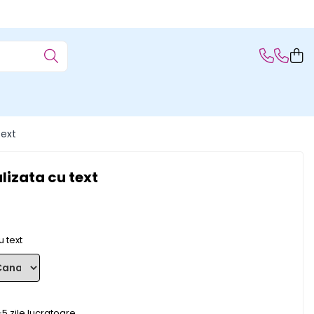
text
izata cu text
 text
5 zile lucratoare