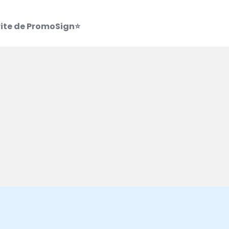
erite de PromoSign⭐
exact cum le-am dorit.
cii profesionale!