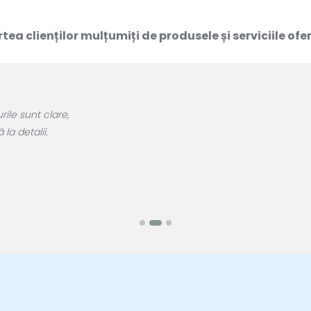
rtea clienților mulțumiți de produsele și serviciile of
Am primit Flyerele personalizate 
Comunicare perfectă și servi
Brașov Elena P.