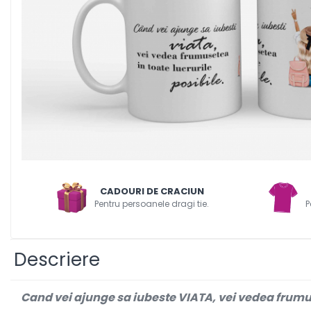
Decoratiuni PVC
Air
Corturi gonflabile
Porti
Totem-uri
Click
Accesorii
Arcade
Deskuri textile
Pereti textili
CADOURI DE CRACIUN
Suspendate
Pentru persoanele dragi tie.
P
Totem-uri
Green Screen
Lightbox
Descriere
Accesorii
Arcade
Cand vei ajunge sa iubeste VIATA, vei vedea frumus
Deskuri