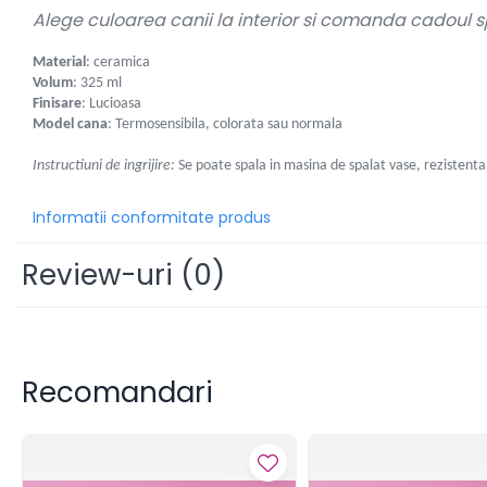
Alege culoarea canii la interior si comanda cadoul s
Pereti
Mobilier portabil
Material
: ceramica
Accesorii
Volum
: 325 ml
Finisare
: Lucioasa
Mese
Model cana
: Termosensibila, colorata sau normala
Scaune
Instructiuni de ingrijire:
Se poate spala in masina de spalat vase, rezistenta 
Outdoor
Accesorii
Informatii conformitate produs
Corturi Pliabile
Infoboard
Review-uri
(0)
Steaguri
Standuri expozitionale
Standuri Mari
Standuri Medii
Recomandari
Standuri Mici
Standuri XL
Promotii