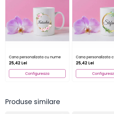
Colecția de Crăciun
Calendare personalizate
Cani personalizate
Perne personalizate
Tricouri personalizate
Decor și Cămin
Stickere de perete
Tablouri cu Licheni stabilizati si
Cana personalizata cu nume
Cana personalizata 
Muschi
25,42 Lei
25,42 Lei
Evenimente Speciale
Invitatii Botez
Configureaza
Configurea
Invitatii Nunti
Produse similare