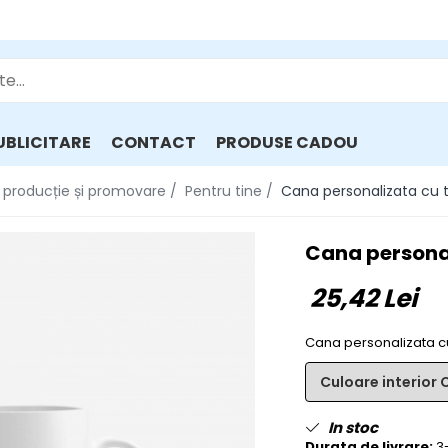
UBLICITARE
CONTACT
PRODUSE CADOU
e, producție și promovare /
Pentru tine /
Cana personalizata cu 
Cana personal
25,42 Lei
Cana personalizata cu
In stoc
Durata de livrare:
3-