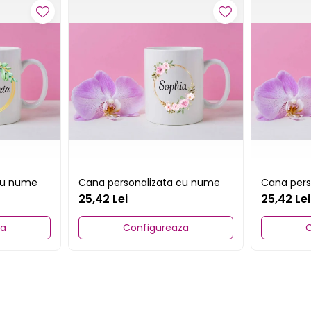
cu nume
Cana personalizata cu nume
Cana pers
25,42 Lei
25,42 Lei
za
Configureaza
C