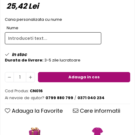
25,42 Lei
Pereti textili
Suspendate
Cana personalizata cu nume
Totem-uri
Nume
Green Screen
Lightbox
Accesorii
In stoc
Arcade
Durata de livrare:
3-5 zile lucratoare
Deskuri
Pereti
Adauga in cos
Mobilier portabil
Accesorii
Cod Produs:
CN016
Mese
Ai nevoie de ajutor?
0799 880 799
/
0371 040 234
Scaune
Adauga la Favorite
Cere informatii
Outdoor
Accesorii
Corturi Pliabile