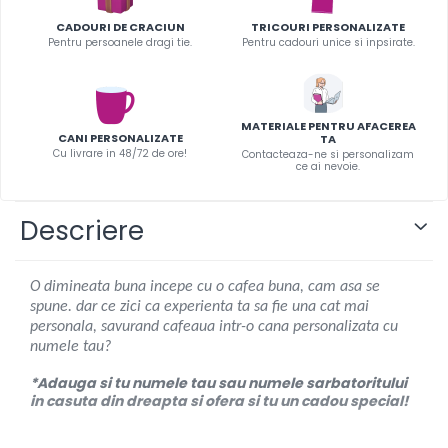
Infoboard
CADOURI DE CRACIUN
TRICOURI PERSONALIZATE
Steaguri
Pentru persoanele dragi tie.
Pentru cadouri unice si inpsirate.
Standuri expozitionale
Standuri Mari
Standuri Medii
MATERIALE PENTRU AFACEREA
CANI PERSONALIZATE
TA
Standuri Mici
Cu livrare in 48/72 de ore!
Contacteaza-ne si personalizam
ce ai nevoie.
Standuri XL
Descriere
O dimineata buna incepe cu o cafea buna, cam asa se
spune. dar ce zici ca experienta ta sa fie una cat mai
personala, savurand cafeaua intr-o cana personalizata cu
numele tau?
*Adauga si tu numele tau sau numele sarbatoritului
in casuta din dreapta si ofera si tu un cadou special!