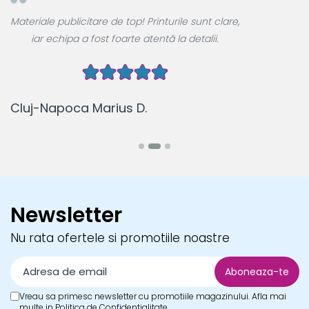
A
Materiale publicitare de top! Printurile sunt clare,
u
iar echipa a fost foarte atentă la detalii.
Cluj-Napoca Marius D.
B
Newsletter
Nu rata ofertele si promotiile noastre
Vreau sa primesc newsletter cu promotiile magazinului. Afla mai
multe in
Politica de Confidentialitate