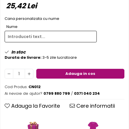
25,42 Lei
Pereti textili
Suspendate
Cana personalizata cu nume
Totem-uri
Nume
Green Screen
Lightbox
Accesorii
In stoc
Arcade
Durata de livrare:
3-5 zile lucratoare
Deskuri
Pereti
Adauga in cos
Mobilier portabil
Accesorii
Cod Produs:
CN012
Mese
Ai nevoie de ajutor?
0799 880 799
/
0371 040 234
Scaune
Adauga la Favorite
Cere informatii
Outdoor
Accesorii
Corturi Pliabile