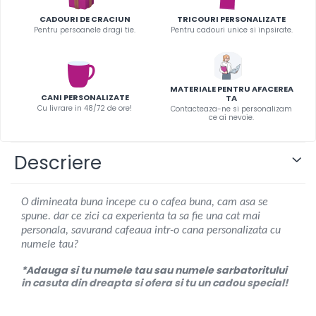
Infoboard
CADOURI DE CRACIUN
TRICOURI PERSONALIZATE
Steaguri
Pentru persoanele dragi tie.
Pentru cadouri unice si inpsirate.
Standuri expozitionale
Standuri Mari
Standuri Medii
MATERIALE PENTRU AFACEREA
CANI PERSONALIZATE
TA
Standuri Mici
Cu livrare in 48/72 de ore!
Contacteaza-ne si personalizam
ce ai nevoie.
Standuri XL
Descriere
O dimineata buna incepe cu o cafea buna, cam asa se
spune. dar ce zici ca experienta ta sa fie una cat mai
personala, savurand cafeaua intr-o cana personalizata cu
numele tau?
*Adauga si tu numele tau sau numele sarbatoritului
in casuta din dreapta si ofera si tu un cadou special!