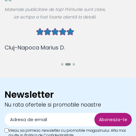
A
Materiale publicitare de top! Printurile sunt clare,
u
iar echipa a fost foarte atentă la detalii.
Cluj-Napoca Marius D.
B
Newsletter
Nu rata ofertele si promotiile noastre
Vreau sa primesc newsletter cu promotiile magazinului. Afla mai
multe in
Politica de Confidentialitate