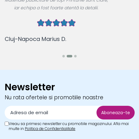
Materiale publicitare de top! Printurile sunt clare,
u
iar echipa a fost foarte atentă la detalii.
Cluj-Napoca Marius D.
B
Newsletter
Nu rata ofertele si promotiile noastre
Vreau sa primesc newsletter cu promotiile magazinului. Afla mai
multe in
Politica de Confidentialitate