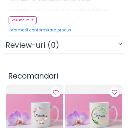
Instructiuni de ingrijire:
Se poate spala in masina de spalat vase,
rezistenta la zgarieturi, se poate folosi in cuptorul cu microunde.
Vezi mai mult
Informatii conformitate produs
Review-uri
(0)
Recomandari