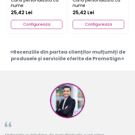
nume
nume
25,42 Lei
25,42 Lei
Configureaza
Configureaza
⭐Recenziile din partea clienților mulțumiți de
produsele și serviciile oferite de PromoSign⭐
A