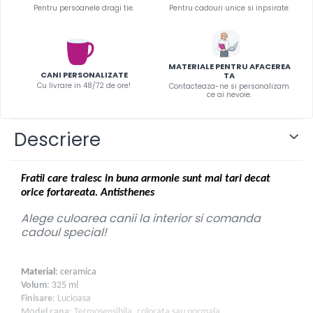
Infoboard
Pentru persoanele dragi tie.
Pentru cadouri unice si inpsirate.
Steaguri
Standuri expozitionale
Standuri Mari
MATERIALE PENTRU AFACEREA
CANI PERSONALIZATE
TA
Standuri Medii
Cu livrare in 48/72 de ore!
Contacteaza-ne si personalizam
ce ai nevoie.
Standuri Mici
Standuri XL
Descriere
Fratii care traiesc in buna armonie sunt mai tari decat
orice fortareata. Antisthenes
Alege culoarea canii la interior si comanda
cadoul special!
Material
: ceramica
Volum
: 325 ml
Finisare
: Lucioasa
Model cana
: Termosensibila, colorata sau normala