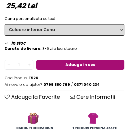
25,42 Lei
Pereti textili
Suspendate
Cana personalizata cu text
Totem-uri
Green Screen
Lightbox
In stoc
Accesorii
Durata de livrare:
3-5 zile lucratoare
Arcade
Deskuri
Adauga in cos
Pereti
Mobilier portabil
Cod Produs:
F526
Ai nevoie de ajutor?
0799 880 799
/
0371 040 234
Accesorii
Mese
Adauga la Favorite
Cere informatii
Scaune
Outdoor
Accesorii
Corturi Pliabile
CADOURI DE CRACIUN
TRICOURI PERSONALIZATE