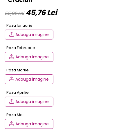
Pereti textili
45,76 Lei
55,92 Lei
Suspendate
Totem-uri
Poza Ianuarie
Green Screen
Adauga imagine
Lightbox
Accesorii
Poza Februarie
Arcade
Adauga imagine
Deskuri
Pereti
Poza Martie
Mobilier portabil
Adauga imagine
Accesorii
Poza Aprilie
Mese
Adauga imagine
Scaune
Outdoor
Poza Mai
Accesorii
Adauga imagine
Corturi Pliabile