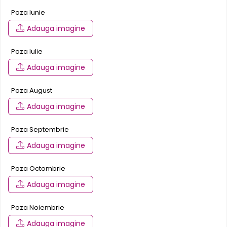
Infoboard
Poza Iunie
Steaguri
Adauga imagine
Standuri expozitionale
Standuri Mari
Poza Iulie
Standuri Medii
Adauga imagine
Standuri Mici
Standuri XL
Poza August
Adauga imagine
Poza Septembrie
Adauga imagine
Poza Octombrie
Adauga imagine
Poza Noiembrie
Adauga imagine