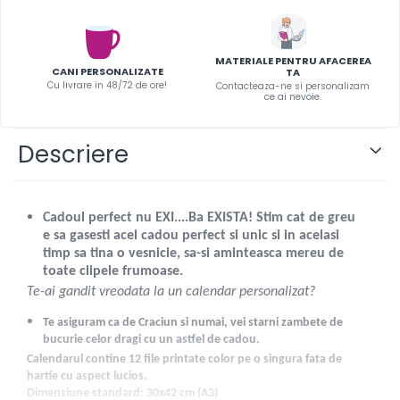
MATERIALE PENTRU AFACEREA
CANI PERSONALIZATE
TA
Cu livrare in 48/72 de ore!
Contacteaza-ne si personalizam
ce ai nevoie.
Descriere
Cadoul perfect nu EXI....Ba EXISTA! Stim cat de greu
e sa gasesti acel cadou perfect si unic si in acelasi
timp sa tina o vesnicie, sa-si aminteasca mereu de
toate clipele frumoase.
Te-ai gandit vreodata la un calendar personalizat?
Te asiguram ca de Craciun si numai, vei starni zambete de
bucurie celor dragi cu un astfel de cadou.
Calendarul contine 12 file printate color pe o singura fata de
hartie cu aspect lucios.
Dimensiune standard: 30x42 cm (A3)