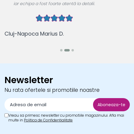
fost foarte atentă la detalii.
Comunicare perf
Marius D.
Brașov Elena P.
Newsletter
Nu rata ofertele si promotiile noastre
Vreau sa primesc newsletter cu promotiile magazinului. Afla mai
multe in
Politica de Confidentialitate