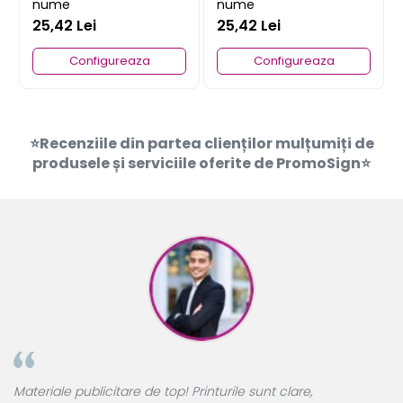
nume
nume
25,42 Lei
25,42 Lei
Configureaza
Configureaza
⭐Recenziile din partea clienților mulțumiți de
produsele și serviciile oferite de PromoSign⭐
Am primit Flyer
are de top! Printurile sunt clare,