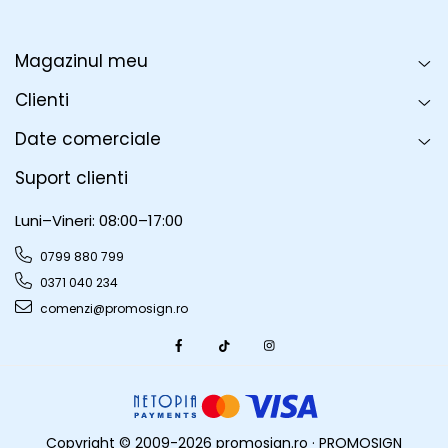
Infoboard
Steaguri
Magazinul meu
Standuri expozitionale
Standuri Mari
Clienti
Standuri Medii
Date comerciale
Standuri Mici
Standuri XL
Suport clienti
Luni–Vineri: 08:00–17:00
0799 880 799
0371 040 234
comenzi@promosign.ro
Copyright © 2009-2026 promosign.ro · PROMOSIGN