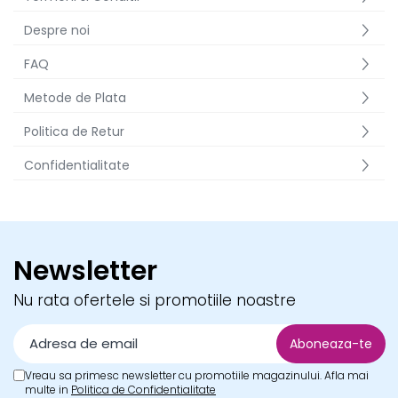
Pereti textili
Despre noi
Suspendate
FAQ
Totem-uri
Green Screen
Metode de Plata
Lightbox
Politica de Retur
Accesorii
Confidentialitate
Arcade
Deskuri
Pereti
Mobilier portabil
Newsletter
Accesorii
Mese
Nu rata ofertele si promotiile noastre
Scaune
Outdoor
Accesorii
Vreau sa primesc newsletter cu promotiile magazinului. Afla mai
Corturi Pliabile
multe in
Politica de Confidentialitate